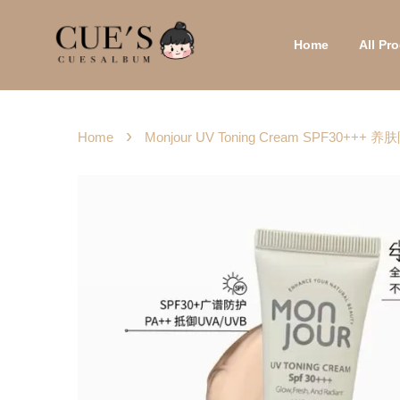
Home
All P
›
Home
Monjour UV Toning Cream SPF30++