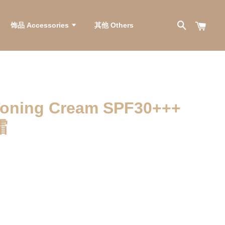
饰品 Accessories
其他 Others
Toning Cream SPF30+++
霜