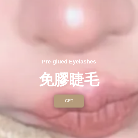
Pre-glued Eyelashes
免膠睫毛
GET