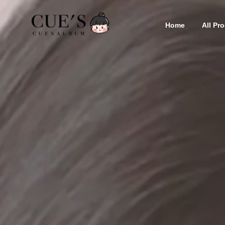
Home
All P