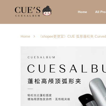
Home
All P
›
Home
《shopee更便宜》CUE 弧形蓬松夹 Curved C