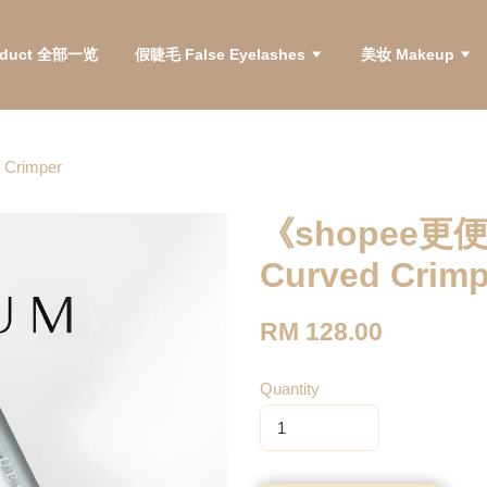
roduct 全部一览
假睫毛 False Eyelashes
美妆 Makeup
rimper
《shopee更
Curved Crimp
RM 128.00
Quantity