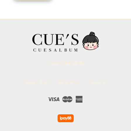
© 2026 CUESALBUM.
Delivery Policy
Refund Policy
Contact us
Visa
Master
American
Express