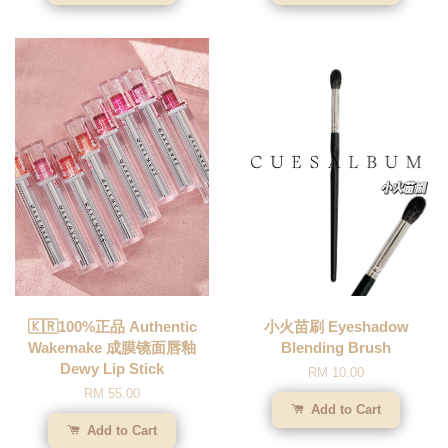
🇰🇷100%正品 Authentic
小火苗刷 Eyeshadow
Wakemake 成膜镜面唇釉
Blending Brush
Dewy Lip Stick
RM 10.00
RM 55.00
Add to Cart
Add to Cart