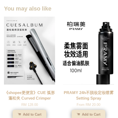
You may also like
《shopee更便宜》CUE 弧形
PRAMY 24h不脱妆定妆喷雾
蓬松夹 Curved Crimper
Setting Spray
RM 128.00
From
RM 20.00
Add to Cart
Add to Cart