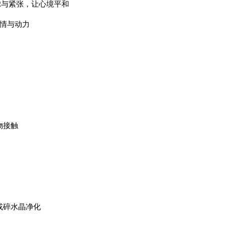
虑与紧张，让心境平和
热情与动力
物接触
或碎水晶净化