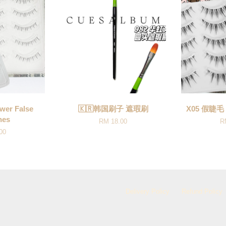
er False
🇰🇷韩国刷子 遮瑕刷
X05 假睫毛 F
hes
RM 18.00
R
00
Delivery Policy
Refund Policy