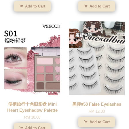
Add to Cart
Add to Cart
便携旅行十色眼影盘 Mini
黑梗#58 False Eyelashes
Heart Eyeshadow Palette
RM 12.00
RM 30.00
Add to Cart
Add to Cart