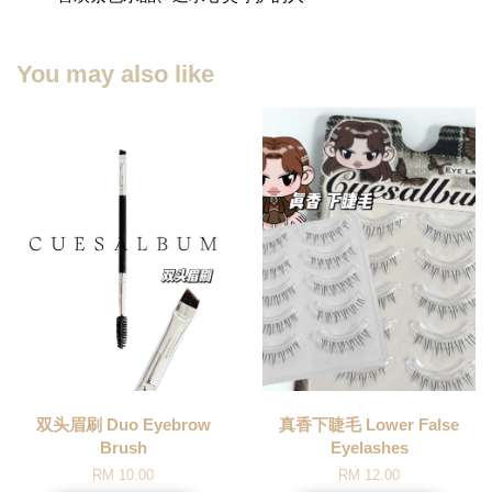
You may also like
双头眉刷 Duo Eyebrow
真香下睫毛 Lower False
Brush
Eyelashes
RM 10.00
RM 12.00