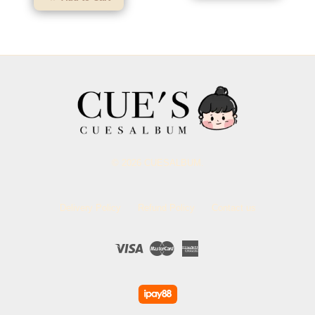
© 2026 CUESALBUM.
Delivery Policy
Refund Policy
Contact us
Visa
Master
American
Express