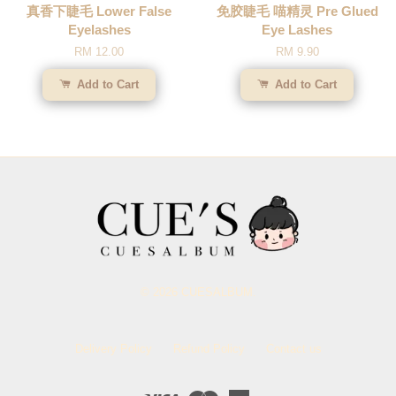
真香下睫毛 Lower False
免胶睫毛 喵精灵 Pre Glued
Eyelashes
Eye Lashes
RM 12.00
RM 9.90
Add to Cart
Add to Cart
© 2026 CUESALBUM.
Delivery Policy
Refund Policy
Contact us
Visa
Master
American