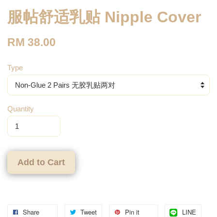
服帖舒适乳贴 Nipple Cover
RM 38.00
Type
Quantity
Add to Cart
Share
Tweet
Pin it
LINE