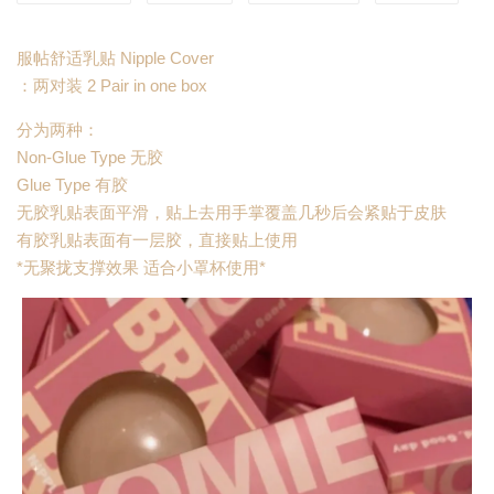
服帖舒适乳贴 Nipple Cover
：两对装 2 Pair in one box
分为两种：
Non-Glue Type 无胶
Glue Type 有胶
无胶乳贴表面平滑，贴上去用手掌覆盖几秒后会紧贴于皮肤
有胶乳贴表面有一层胶，直接贴上使用
*无聚拢支撑效果 适合小罩杯使用*